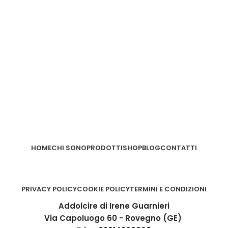
HOME
CHI SONO
PRODOTTI
SHOP
BLOG
CONTATTI
PRIVACY POLICY
COOKIE POLICY
TERMINI E CONDIZIONI
Addolcire di Irene Guarnieri
Via Capoluogo 60 - Rovegno (GE)