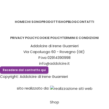
HOME
CHI SONO
PRODOTTI
SHOP
BLOG
CONTATTI
PRIVACY POLICY
COOKIE POLICY
TERMINI E CONDIZIONI
Addolcire di Irene Guarnieri
Via Capoluogo 60 - Rovegno (GE)
P.iva 02914390998
info@addolcire.it
Recedere dal contratto qui
Copyright: Addolcire di Irene Guarnieri
sito realizzato da:
Shop